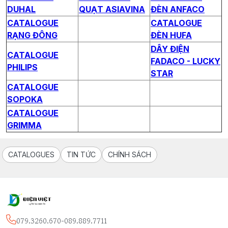
DUHAL
QUẠT ASIAVINA
ĐÈN ANFACO
CATALOGUE
CATALOGUE
RẠNG ĐÔNG
ĐÈN HUFA
DÂY ĐIỆN
CATALOGUE
FADACO - LUCKY
PHILIPS
STAR
CATALOGUE
SOPOKA
CATALOGUE
GRIMMA
CATALOGUES
TIN TỨC
CHÍNH SÁCH
079.3260.670-089.889.7711