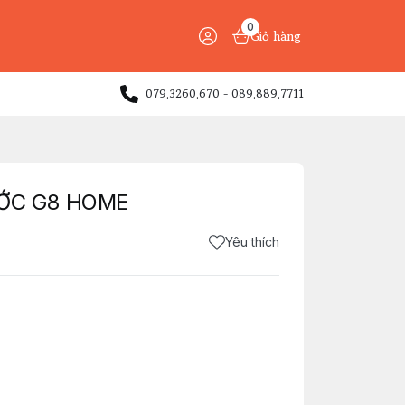
0
Giỏ hàng
079.3260.670 - 089.889.7711
ỚC G8 HOME
Yêu thích