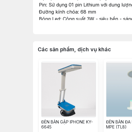
Pin: Sử dụng 01 pin Lithium với dung lư
Đường kính chóa: 68 mm
Bóng Led: Công suất 3W - siêu bền - sán
Chế độ sáng: Sáng mạnh, sáng yếu.
Thời gian chiếu sáng: 4.5h sáng mạnh, 0
Cục sạc thông minh: Tự ngắt khi đầy pin
Thông số sạc: Điện áp vào 220V, điện áp
Các sản phẩm, dịch vụ khác
* Ứng dụng của sản phẩm: Là dòng đèn ph
công việc làm nông trong vòng 4.5h.
ĐÈN BÀN GẬP IPHONE KY-
ĐÈN BÀN ĐA
6645
MPE (TL8)