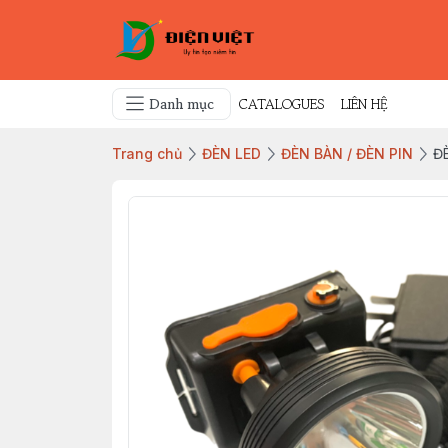
Danh mục
CATALOGUES
LIÊN HỆ
Trang chủ
ĐÈN LED
ĐÈN BÀN / ĐÈN PIN
Đ