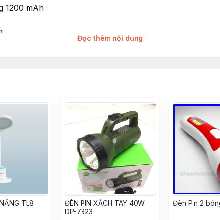
ợng 1200 mAh
g
Đọc thêm nội dung
8h sáng yếu
, có đèn báo màu đỏ khi đang sạc, có đèn báo màu xanh k
 ra 4.2V
ổ thông, giá rẻ, dung lượng pin lớn, chóa rộng giúp cho 
 NĂNG TL8
ĐÈN PIN XÁCH TAY 40W
Đèn Pin 2 bó
DP-7323