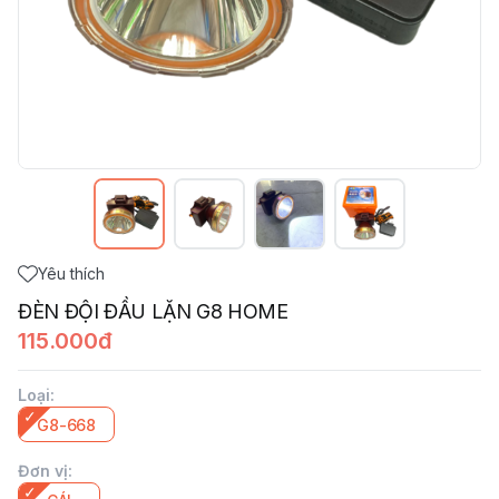
Yêu thích
ĐÈN ĐỘI ĐẦU LẶN G8 HOME
115.000đ
Loại
:
G8-668
Đơn vị
: