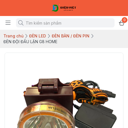
0
Trang chủ
ĐÈN LED
ĐÈN BÀN / ĐÈN PIN
ĐÈN ĐỘI ĐẦU LẶN G8 HOME