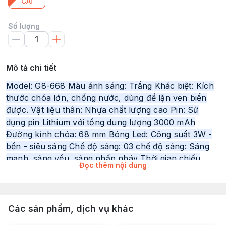
CÁI
Số lượng
Mô tả chi tiết
Model: G8-668 Màu ánh sáng: Trắng Khác biệt: Kích
thước chóa lớn, chống nước, dùng để lặn ven biển
được. Vật liệu thân: Nhựa chất lượng cao Pin: Sử
dụng pin Lithium với tổng dung lượng 3000 mAh
Đường kính chóa: 68 mm Bóng Led: Công suất 3W -
bền - siêu sáng Chế độ sáng: 03 chế độ sáng: Sáng
mạnh, sáng yếu, sáng nhấp nháy Thời gian chiếu
Đọc thêm nội dung
sáng: 7h sáng mạnh, 14h sáng yếu Cục sạc thông
minh: Tự ngắt khi đầy pin, có đèn báo màu đỏ khi
đang sạc, có đèn báo màu xanh khi sạc đầy Thông
số sạc: Điện áp vào 220V, điện áp ra 4.2V
Các sản phẩm, dịch vụ khác