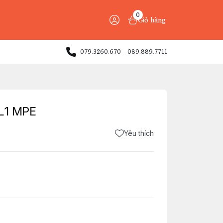
0
Giỏ hàng
079.3260.670 - 089.889.7711
L1 MPE
Yêu thích