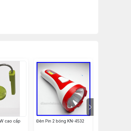
7W cao cấp
Đèn Pin 2 bóng KN-4532
ĐÈN BÀN KẸP 
TÍCH ĐIỆN LDL1