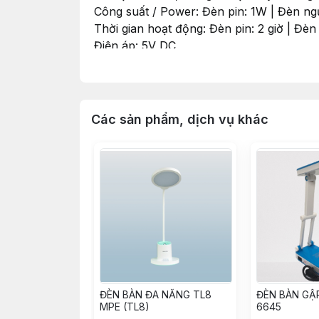
Công suất / Power: Đèn pin: 1W | Đèn ng
Thời gian hoạt động: Đèn pin: 2 giờ | Đèn
Điện áp: 5V DC
Kích thước / Size (mm): 73 x 160 x 51
Đóng gói / Packing: 1 cái/hộp - 50 cái/th
Các sản phẩm, dịch vụ khác
ĐÈN BÀN ĐA NĂNG TL8
ĐÈN BÀN GẬP
MPE (TL8)
6645