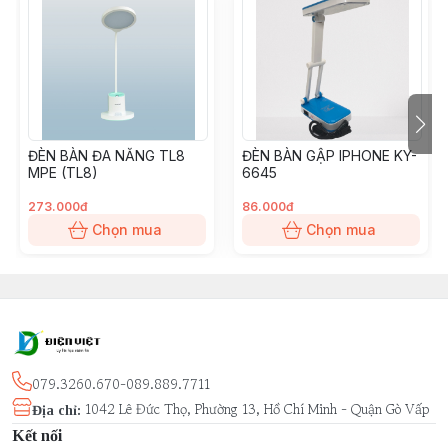
ĐÈN BÀN ĐA NĂNG TL8
ĐÈN BÀN GẬP IPHONE KY-
MPE (TL8)
6645
273.000đ
86.000đ
Chọn mua
Chọn mua
079.3260.670-089.889.7711
1042 Lê Đức Thọ, Phường 13, Hồ Chí Minh - Quận Gò Vấp
Địa chỉ
:
Kết nối