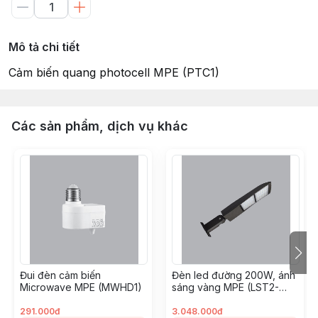
Mô tả chi tiết
Cảm biến quang photocell MPE (PTC1)
Các sản phẩm, dịch vụ khác
Đui đèn cảm biến
Đèn led đường 200W, ánh
Microwave MPE (MWHD1)
sáng vàng MPE (LST2-
200V)
291.000đ
3.048.000đ