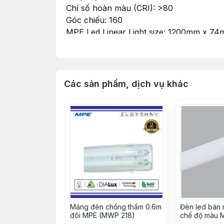
Chỉ số hoàn màu (CRI): >80
Góc chiếu: 160
MPE Led Linear Light size: 1200mm x 
Quy cách đóng gói: 1 cái/hộp, 12 cái/thù
Độ bền cao, mẫu mã đẹp, gọn nhẹ
Dễ dàng lắp đặt trong mọi không gian: nh
Các sản phẩm, dịch vụ khác
Máng đèn chống thấm 0.6m
Đèn led bán 
đôi MPE (MWP 218)
chế độ màu 
36/3C)