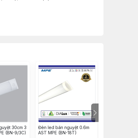
guyệt 30cm 3
Đèn led bán nguyệt 0.6m
Đèn led bán ng
PE (BN-9/3C)
AST MPE (BN-18T)
20W