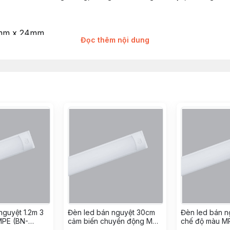
74mm x 24mm
Đọc thêm nội dung
ng
à phố, căn hộ, văn phòng, nhà xưởng,...
nguyệt 1.2m 3
Đèn led bán nguyệt 30cm
Đèn led bán n
MPE (BN-
cảm biến chuyển động MPE
chế độ màu M
(BN-9T/MS)