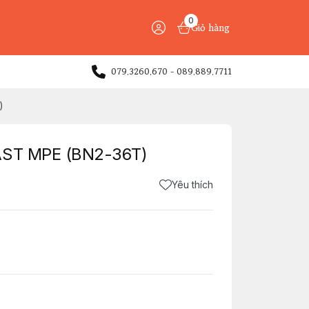
0
Giỏ hàng
079.3260.670 - 089.889.7711
)
 AST MPE (BN2-36T)
Yêu thích