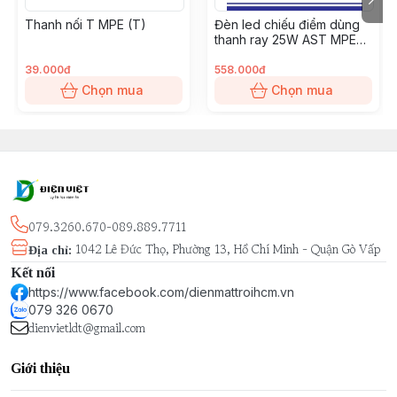
Thanh nối T MPE (T)
Đèn led chiếu điểm dùng
thanh ray 25W AST MPE
(TSL-25T)
39.000đ
558.000đ
Chọn mua
Chọn mua
079.3260.670-089.889.7711
1042 Lê Đức Thọ, Phường 13, Hồ Chí Minh - Quận Gò Vấp
Địa chỉ
:
Kết nối
https://www.facebook.com/dienmattroihcm.vn
079 326 0670
dienvietldt@gmail.com
Giới thiệu