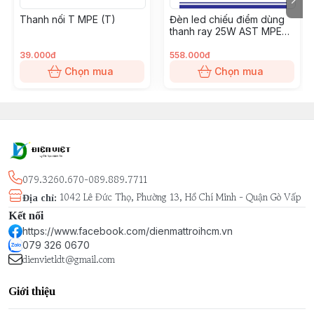
Thanh nối T MPE (T)
Đèn led chiếu điểm dùng
thanh ray 25W AST MPE
(TSL-25T)
39.000đ
558.000đ
Chọn mua
Chọn mua
079.3260.670-089.889.7711
1042 Lê Đức Thọ, Phường 13, Hồ Chí Minh - Quận Gò Vấp
Địa chỉ
:
Kết nối
https://www.facebook.com/dienmattroihcm.vn
079 326 0670
dienvietldt@gmail.com
Giới thiệu