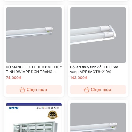
BỘ MÁNG LED TUBE 0.6M THỦY
Bộ led thủy tinh đôi T8 0.6m
TINH 9W MPE ĐƠN TRẮNG
vàng MPE (MGT8-210V)
(MGT8-110T)
74.000đ
143.000đ
Chọn mua
Chọn mua