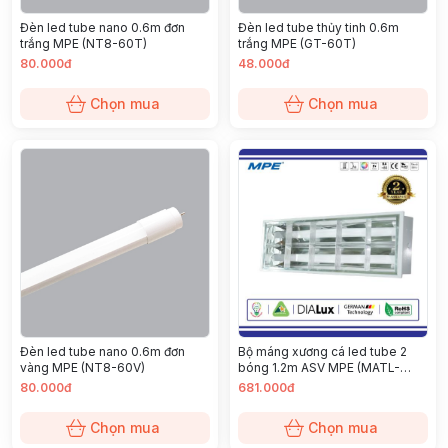
Đèn led tube nano 0.6m đơn
Đèn led tube thủy tinh 0.6m
trắng MPE (NT8-60T)
trắng MPE (GT-60T)
80.000đ
48.000đ
Chọn mua
Chọn mua
Đèn led tube nano 0.6m đơn
Bộ máng xương cá led tube 2
vàng MPE (NT8-60V)
bóng 1.2m ASV MPE (MATL-
220V)
80.000đ
681.000đ
Chọn mua
Chọn mua