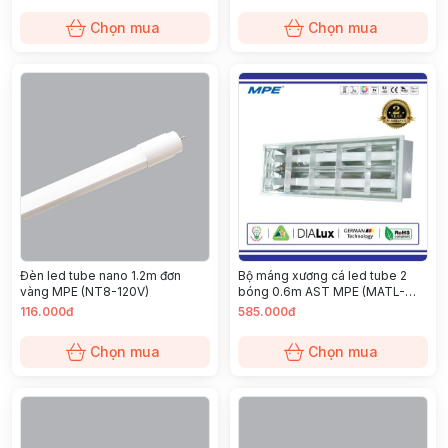
Chọn mua
Chọn mua
Đèn led tube nano 1.2m đơn
Bộ máng xương cá led tube 2
vàng MPE (NT8-120V)
bóng 0.6m AST MPE (MATL-
210T)
116.000đ
585.000đ
Chọn mua
Chọn mua