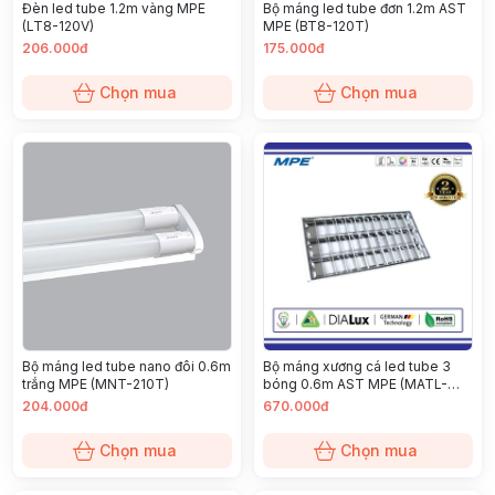
Đèn led tube 1.2m vàng MPE
Bộ máng led tube đơn 1.2m AST
(LT8-120V)
MPE (BT8-120T)
206.000đ
175.000đ
Chọn mua
Chọn mua
Bộ máng led tube nano đôi 0.6m
Bộ máng xương cá led tube 3
trắng MPE (MNT-210T)
bóng 0.6m AST MPE (MATL-
310T)
204.000đ
670.000đ
Chọn mua
Chọn mua