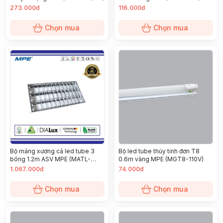
273.000đ
116.000đ
Chọn mua
Chọn mua
Bộ máng xương cá led tube 3
Bộ led tube thủy tinh đơn T8
bóng 1.2m ASV MPE (MATL-
0.6m vàng MPE (MGT8-110V)
320V)
1.067.000đ
74.000đ
Chọn mua
Chọn mua