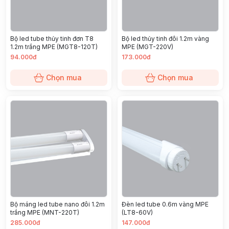
Bộ led tube thủy tinh đơn T8
Bộ led thủy tinh đôi 1.2m vàng
1.2m trắng MPE (MGT8-120T)
MPE (MGT-220V)
94.000đ
173.000đ
Chọn mua
Chọn mua
Bộ máng led tube nano đôi 1.2m
Đèn led tube 0.6m vàng MPE
trắng MPE (MNT-220T)
(LT8-60V)
285.000đ
147.000đ