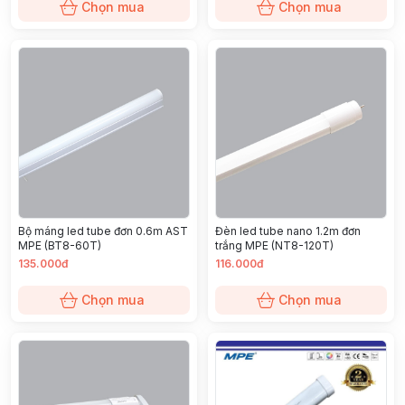
Chọn mua
Chọn mua
Bộ máng led tube đơn 0.6m AST
Đèn led tube nano 1.2m đơn
MPE (BT8-60T)
trắng MPE (NT8-120T)
135.000đ
116.000đ
Chọn mua
Chọn mua