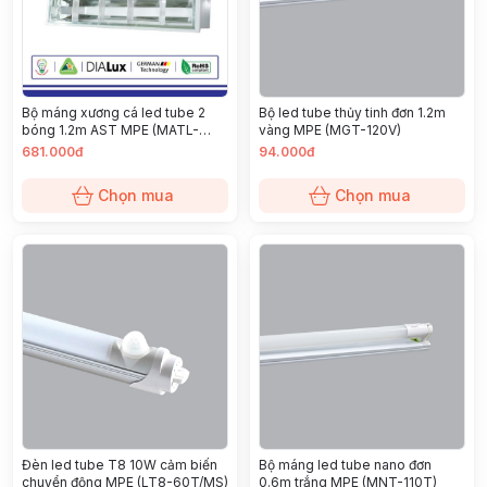
Bộ máng xương cá led tube 2
Bộ led tube thủy tinh đơn 1.2m
bóng 1.2m AST MPE (MATL-
vàng MPE (MGT-120V)
220T)
681.000đ
94.000đ
Chọn mua
Chọn mua
Đèn led tube T8 10W cảm biến
Bộ máng led tube nano đơn
chuyển động MPE (LT8-60T/MS)
0.6m trắng MPE (MNT-110T)