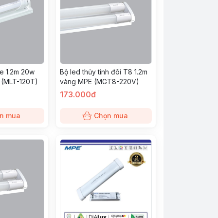
be 1.2m 20w
Bộ led thủy tinh đôi T8 1.2m
 (MLT-120T)
vàng MPE (MGT8-220V)
173.000đ
n mua
Chọn mua