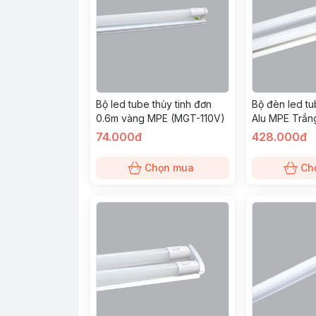
Bộ led tube thủy tinh đơn
Bộ đèn led t
0.6m vàng MPE (MGT-110V)
Alu MPE Trắn
74.000đ
428.000đ
Chọn mua
Ch