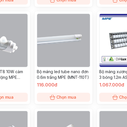
 T8 10W cảm
Bộ máng led tube nano đơn
Bộ máng xương
động MPE
0.6m trắng MPE (MNT-110T)
3 bóng 1.2m 
)
(MATL-320V)
116.000đ
1.067.000đ
ọn mua
Chọn mua
Chọ