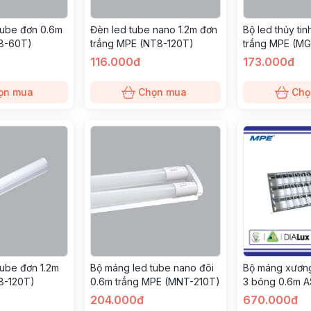
tube đơn 0.6m
Đèn led tube nano 1.2m đơn
Bộ led thủy tin
8-60T)
trắng MPE (NT8-120T)
trắng MPE (M
116.000đ
173.000đ
ọn mua
Chọn mua
Chọ
tube đơn 1.2m
Bộ máng led tube nano đôi
Bộ máng xương
8-120T)
0.6m trắng MPE (MNT-210T)
3 bóng 0.6m 
(MATL-310T)
204.000đ
670.000đ