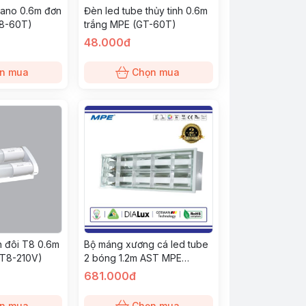
nano 0.6m đơn
Đèn led tube thủy tinh 0.6m
T8-60T)
trắng MPE (GT-60T)
48.000đ
n mua
Chọn mua
nh đôi T8 0.6m
Bộ máng xương cá led tube
T8-210V)
2 bóng 1.2m AST MPE
(MATL-220T)
681.000đ
n mua
Chọn mua