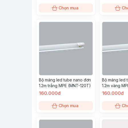
Chọn mua
Ch
Bộ máng led tube nano đơn
Bộ máng led 
1.2m trắng MPE (MNT-120T)
1.2m vàng MP
160.000đ
160.000đ
Chọn mua
Ch