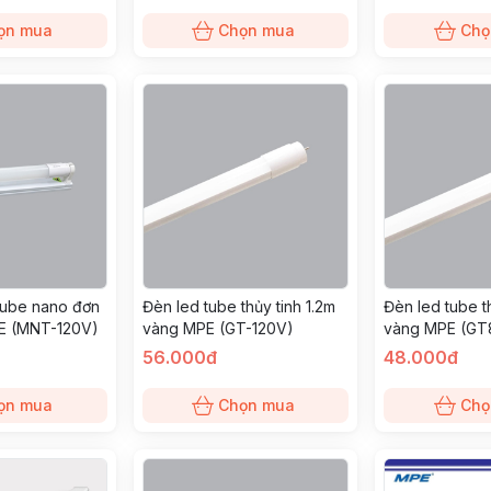
ọn mua
Chọn mua
Chọ
tube nano đơn
Đèn led tube thủy tinh 1.2m
Đèn led tube t
E (MNT-120V)
vàng MPE (GT-120V)
vàng MPE (GT
56.000đ
48.000đ
ọn mua
Chọn mua
Chọ