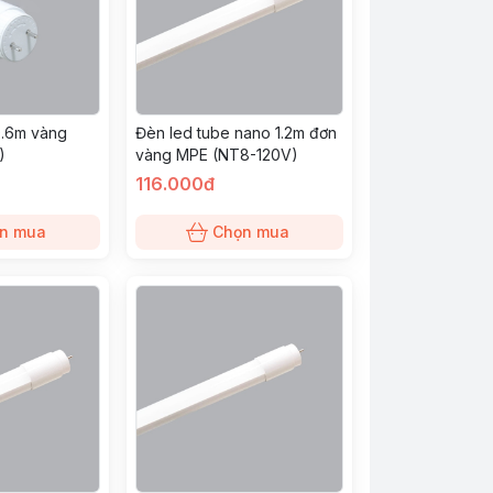
0.6m vàng
Đèn led tube nano 1.2m đơn
)
vàng MPE (NT8-120V)
116.000đ
n mua
Chọn mua