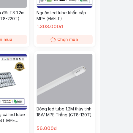
h đôi T8 1.2m
Nguồn led tube khẩn cấp
GT8-220T)
MPE (EM-LT)
1.303.000đ
n mua
Chọn mua
Bóng led tube 1.2M thủy tinh
 cá led tube
18W MPE Trắng (GT8-120T)
AST MPE
56.000đ