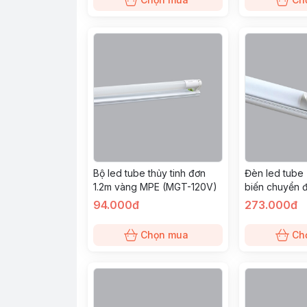
Bộ led tube thủy tinh đơn
Đèn led tube
1.2m vàng MPE (MGT-120V)
biến chuyển 
(LT8-60T/MS
94.000đ
273.000đ
Chọn mua
Ch