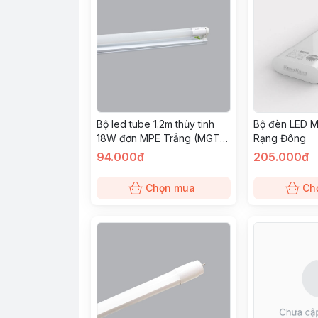
Bộ led tube 1.2m thủy tinh
Bộ đèn LED 
18W đơn MPE Trắng (MGT-
Rạng Đông
120T)
94.000đ
205.000đ
Chọn mua
Ch