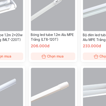
Bóng led tube 1.2m Alu MPE
ube 1.2m 2x20w
Bộ đèn led tu
Trắng (LT8-120T)
g (MLT-220T)
Alu MPE Trắng
206.000đ
233.000đ
ọn mua
Chọn mua
Chọ