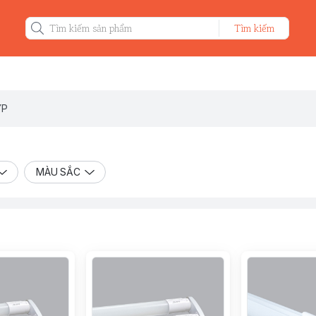
Tìm kiếm
ÝP
MÀU SẮC