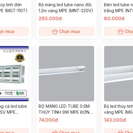
hủy tinh đơn
Bộ máng led tube nano đôi
Đèn led tube 
PE (MGT-110T)
1.2m vàng MPE (MNT-220V)
trắng MPE (N
285.000đ
80.000đ
ọn mua
Chọn mua
Chọ
g cá led tube
BỘ MÁNG LED TUBE 0.6M
Bộ led thủy ti
ASV MPE
THỦY TINH 9W MPE ĐƠN
vàng MPE (MG
TRẮNG (MGT8-110T)
74.000đ
143.000đ
ọn mua
Chọn mua
Chọ