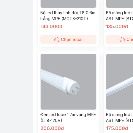
Bộ led thủy tinh đôi T8 0.6m
Bộ máng led 
trắng MPE (MGT8-210T)
AST MPE (BT
143.000đ
135.000đ
Chọn mua
Ch
Đèn led tube 1.2m vàng MPE
Bộ máng led 
(LT8-120V)
AST MPE (BT
206.000đ
175.000đ