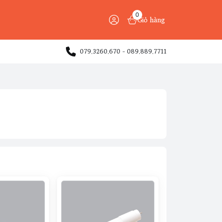
0
Giỏ hàng
079.3260.670 - 089.889.7711