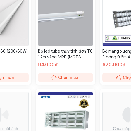
M66 1200/60W
Bộ led tube thủy tinh đơn T8
Bộ máng xương
1.2m vàng MPE (MGT8-
3 bóng 0.6m 
120V)
(MATL-310V)
94.000đ
670.000đ
ọn mua
Chọn mua
Chọ