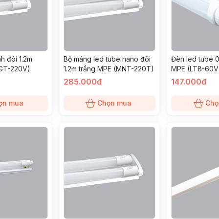
nh đôi 1.2m
Bộ máng led tube nano đôi
Đèn led tube 
GT-220V)
1.2m trắng MPE (MNT-220T)
MPE (LT8-60V
285.000đ
147.000đ
ọn mua
Chọn mua
Chọ