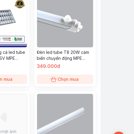
 cá led tube
Đèn led tube T8 20W cảm
ASV MPE
biến chuyển động MPE
(LT8-120T/MS)
349.000đ
n mua
Chọn mua