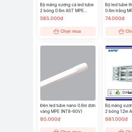
Bộ máng xương cá led tube
Bộ led tube t
2 bóng 0.6m AST MPE
0.6m trắng M
(MATL-210T)
585.000đ
74.000đ
Chọn mua
Ch
Đèn led tube nano 0.6m đơn
Bộ máng xươn
vàng MPE (NT8-60V)
2 bóng 1.2m 
(MATL-220V)
80.000đ
681.000đ
Chọn mua
Ch