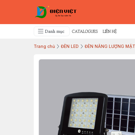
Danh mục
CATALOGUES
LIÊN HỆ
Trang chủ
ĐÈN LED
ĐÈN NĂNG LƯỢNG MẶT