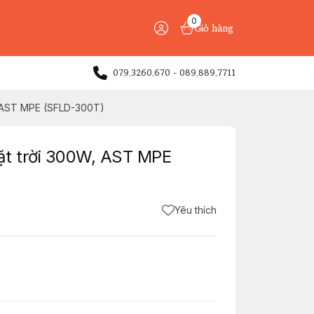
0
Giỏ hàng
079.3260.670 - 089.889.7711
, AST MPE (SFLD-300T)
ặt trời 300W, AST MPE
Yêu thích