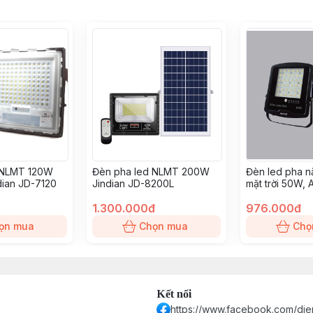
 NLMT 120W
Đèn pha led NLMT 200W
Đèn led pha n
dian JD-7120
Jindian JD-8200L
mặt trời 50W,
(SFLD-50T)
1.300.000đ
976.000đ
ọn mua
Chọn mua
Chọ
Kết nối
https://www.facebook.com/die