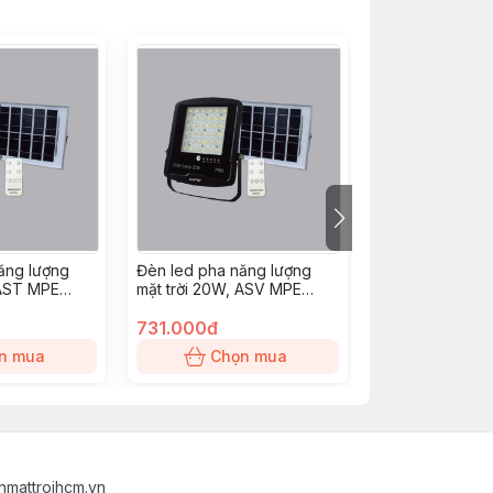
ăng lượng
Đèn led pha năng lượng
Đèn led pha nă
 AST MPE
mặt trời 20W, ASV MPE
mặt trời 30W, 
(SFLD-20V)
(SFLD-30V)
731.000đ
769.000đ
n mua
Chọn mua
Chọn
nmattroihcm.vn