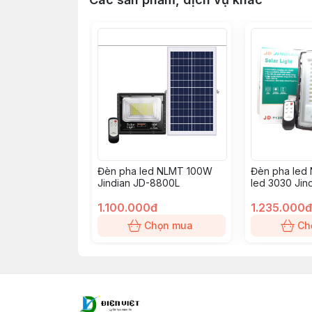
Đèn pha led NLMT 100W
Đèn pha led
Jindian JD-8800L
led 3030 Jin
1.100.000đ
1.235.000đ
Chọn mua
Ch