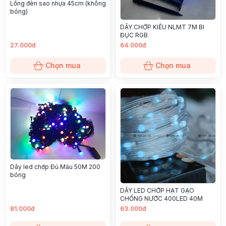
Lồng đèn sao nhựa 45cm (không
bóng)
DÂY CHỚP KIỂU NLMT 7M BI
ĐỤC RGB
27.000đ
64.000đ
Chọn mua
Chọn mua
Dây led chớp Đủ Màu 50M 200
bóng
DÂY LED CHỚP HẠT GẠO
CHỐNG NƯỚC 400LED 40M
81.000đ
63.000đ