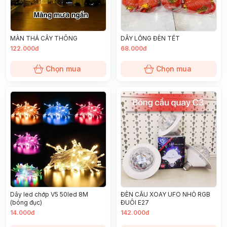
MÀN THẢ CÂY THÔNG
DÂY LỒNG ĐÈN TẾT
122.000đ
68.000đ
Chọn mua
Chọn mua
Dây led chớp V5 50led 8M
ĐÈN CẦU XOAY UFO NHỎ RGB
(bóng đục)
ĐUÔI E27
14.000đ
142.000đ