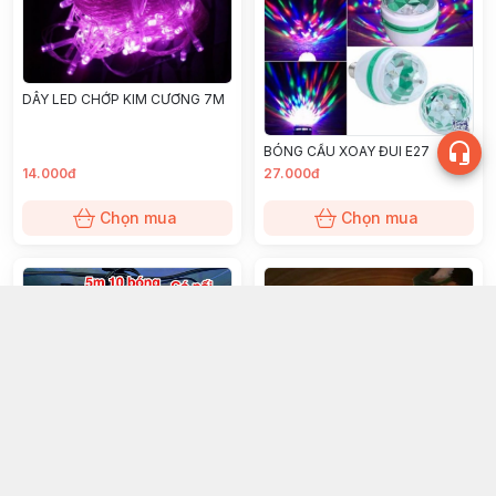
DÂY LED CHỚP KIM CƯƠNG 7M
BÓNG CẦU XOAY ĐUI E27
14.000đ
27.000đ
Chọn mua
Chọn mua
DÂY LED ĐÚC 5M 10 BÓNG
DÂY CHỚP NÚT ÁO 1M