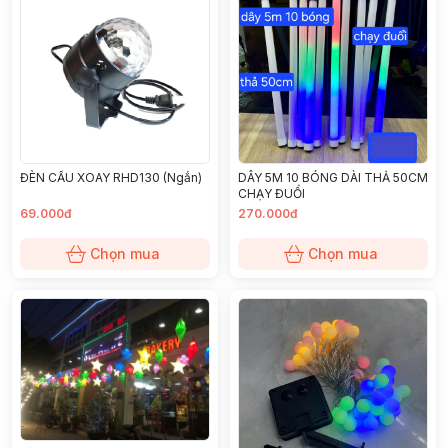
ĐÈN CẦU XOAY RHD130 (Ngắn)
DÂY 5M 10 BÓNG DÀI THẢ 50CM
CHẠY ĐUỔI
69.000đ
270.000đ
Chọn mua
Chọn mua