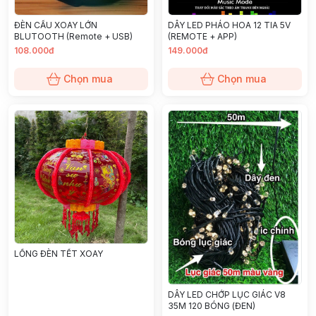
ĐÈN CẦU XOAY LỚN
DÂY LED PHÁO HOA 12 TIA 5V
BLUTOOTH (Remote + USB)
(REMOTE + APP)
108.000đ
149.000đ
Chọn mua
Chọn mua
LỒNG ĐÈN TẾT XOAY
DÂY LED CHỚP LỤC GIÁC V8
35M 120 BÓNG (ĐEN)