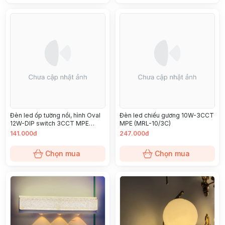
Đèn led ốp tường nổi, hình Oval
Đèn led chiếu gương 10W-3CCT
12W-DIP switch 3CCT MPE
MPE (MRL-10/3C)
(BHO-12)
141.000đ
247.000đ
Chọn mua
Chọn mua