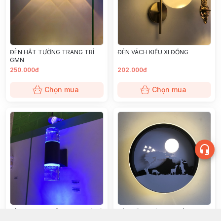
ĐÈN HẮT TƯỜNG TRANG TRÍ
ĐÈN VÁCH KIỂU XI ĐỒNG
GMN
250.000đ
202.000đ
Chọn mua
Chọn mua
ĐÈN TRỤ PHA LÊ IP66 3 CHẾ ĐỘ
ĐÈN HẮT TƯỜNG AS VÀNG
MÀU