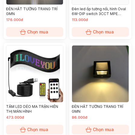
ĐÈN HẮT TƯỜNG TRANG TRÍ
Đèn led ốp tường nổi, hình Oval
GMN
6W-DIP switch 3CCT MPE
(BHO-6)
176.000đ
113.000đ
Chọn mua
Chọn mua
TẤM LED DẺO MA TRẬN HIỂN
ĐÈN HẮT TƯỜNG TRANG TRÍ
THỊ MÀN HÌNH
GMN
473.000đ
86.000đ
Chọn mua
Chọn mua