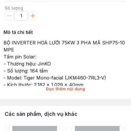
Số lượng
Mô tả chi tiết
BỘ INVERTER HOÀ LƯỚI 75KW 3 PHA MÃ SHP75-10
MPE
Tấm pin Solar:
- Thương hiệu: JinKO
- Số lượng: 164 tấm
- Model: Tiger Mono-facial (JKM460-7RL3-V)
- Kích thước: 2.182 x 1.029 x 40mm
Đọc thêm nội dung
- Trọng lượng: 26.1 kg
- Mặt trước: Kính cường lực 3.2mm
- Khung: Hợp kim Nhôm Anod
- Hộp nối: IP67
Các sản phẩm, dịch vụ khác
- Cáp DC: 1 x 4.0mm²
- Công suất: 460Wp