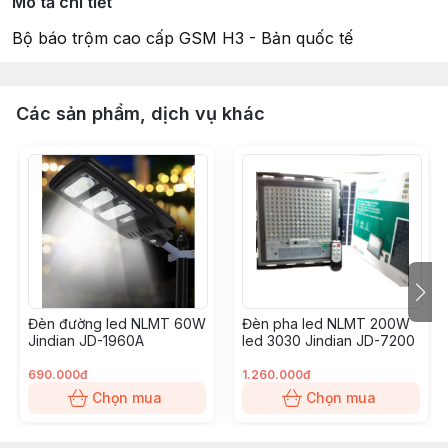
Mô tả chi tiết
Bộ báo trộm cao cấp GSM H3 - Bản quốc tế
Các sản phẩm, dịch vụ khác
Đèn đường led NLMT 60W
Đèn pha led NLMT 200W
Jindian JD-1960A
led 3030 Jindian JD-7200
690.000đ
1.260.000đ
Chọn mua
Chọn mua