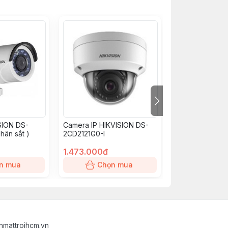
SION DS-
Camera IP HIKVISION DS-
Đèn đường le
hân sắt )
2CD2121G0-I
Jindian JD-194
1.473.000đ
550.000đ
n mua
Chọn mua
Chọn
nmattroihcm.vn