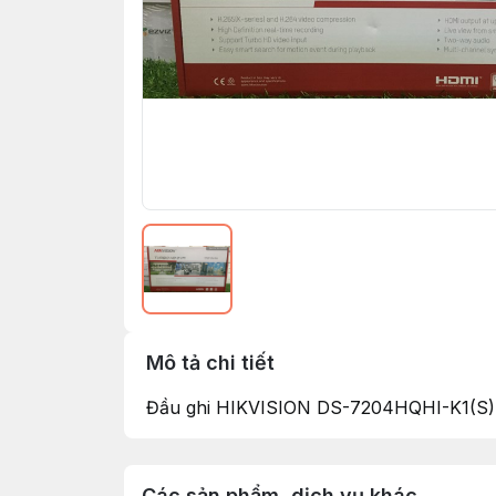
Mô tả chi tiết
Đầu ghi HIKVISION DS-7204HQHI-K1(S)
Các sản phẩm, dịch vụ khác