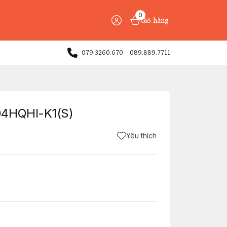
0
Giỏ hàng
079.3260.670 - 089.889.7711
04HQHI-K1(S)
Yêu thích