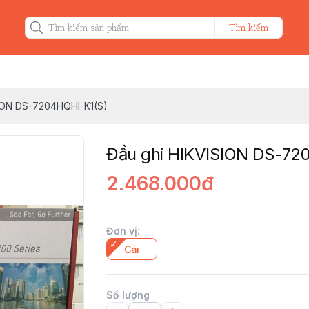
Tìm kiếm
ION DS-7204HQHI-K1(S)
Đầu ghi HIKVISION DS-72
2.468.000đ
Đơn vị
:
Cái
Số lượng