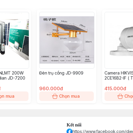
 NLMT 200W
Đèn trụ cổng JD-9909
Camera HIKVI
dian JD-7200
2CE16B2-IF ( T
đ
960.000đ
415.000đ
ọn mua
Chọn mua
Chọ
Kết nối
https://www.facebook.com/die