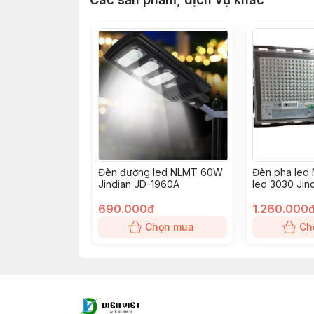
Đèn đường led NLMT 60W
Đèn pha led
Jindian JD-1960A
led 3030 Jin
690.000đ
1.260.000
Chọn mua
Ch