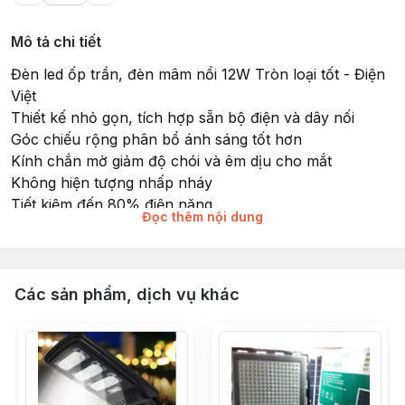
Mô tả chi tiết
Đèn led ốp trần, đèn mâm nổi 12W Tròn loại tốt - Điện
Việt
Thiết kế nhỏ gọn, tích hợp sẵn bộ điện và dây nối
Góc chiếu rộng phân bổ ánh sáng tốt hơn
Kính chắn mờ giảm độ chói và êm dịu cho mắt
Không hiện tượng nhấp nháy
Tiết kiệm đến 80% điện năng
Đọc thêm nội dung
Công suất 12W
Tuổi thọ 30000 giờ.
Phù hợp với trần thạch cao và bê tông
Các sản phẩm, dịch vụ khác