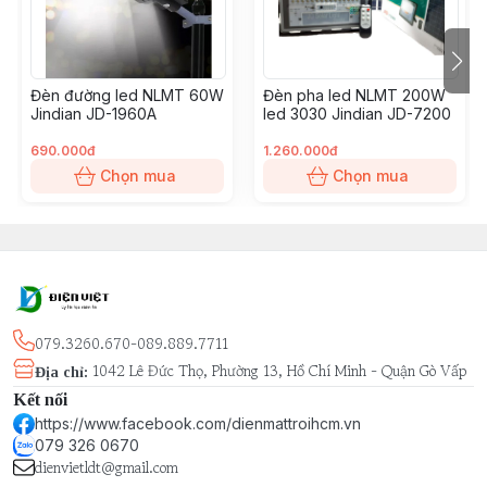
Đèn đường led NLMT 60W
Đèn pha led NLMT 200W
Jindian JD-1960A
led 3030 Jindian JD-7200
690.000đ
1.260.000đ
Chọn mua
Chọn mua
079.3260.670-089.889.7711
1042 Lê Đức Thọ, Phường 13, Hồ Chí Minh - Quận Gò Vấp
Địa chỉ
:
Kết nối
https://www.facebook.com/dienmattroihcm.vn
079 326 0670
dienvietldt@gmail.com