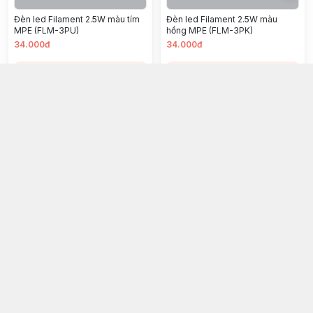
Đèn led Filament 2.5W màu tím
Đèn led Filament 2.5W màu
MPE (FLM-3PU)
hồng MPE (FLM-3PK)
34.000đ
34.000đ
Chọn mua
Chọn mua
Bóng led Edison 4W AS Vàng
Đèn led Filament 6W MPE (FLM-
6/A60)
30.000đ
13.000đ
Chọn mua
Chọn mua