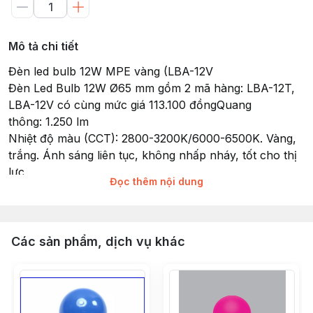
Mô tả chi tiết
Đèn led bulb 12W MPE vàng (LBA-12V
Đèn Led Bulb 12W Ø65 mm gồm 2 mã hàng: LBA-12T,
LBA-12V có cùng mức giá 113.100 đồngQuang
thông: 1.250 lm
Nhiệt độ màu (CCT): 2800-3200K/6000-6500K. Vàng,
trắng. Ánh sáng liên tục, không nhấp nháy, tốt cho thị
lực
Đọc thêm nội dung
Tiêu chuẩn châu Âu CE - RoHS
Điện áp: 100-265VAC
Tuổi thọ bóng: 30.000 giờ
Đui đèn: E27
Các sản phẩm, dịch vụ khác
Chip LED: SMD2835
RA >80 Chỉ số hoàn màu cao
Hệ số công suất (PF): >0.5
Instant Light: 0s