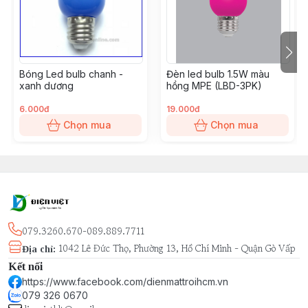
Góc chiếu: 230°
MPE Led Bulb size: Ø65mm x 125mm
Quy cách đóng gói: 1 cái/hộp, 40 cái/thùng
Kiểu dáng đẹp, nhiều chủng loại, dễ dàng lắp đặt cho
Bóng Led bulb chanh -
Đèn led bulb 1.5W màu
mọi công trình: nhà phố, căn hộ cao cấp, biệt thự, tòa
xanh dương
hồng MPE (LBD-3PK)
nhà, văn phòng.
6.000đ
19.000đ
Chọn mua
Chọn mua
079.3260.670-089.889.7711
1042 Lê Đức Thọ, Phường 13, Hồ Chí Minh - Quận Gò Vấp
Địa chỉ
:
Kết nối
https://www.facebook.com/dienmattroihcm.vn
079 326 0670