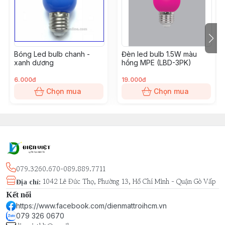
No Mercury
Recyclable
Góc chiếu: 270°
MPE Led Bulb size: Ø80mm x 150mm
Bóng Led bulb chanh -
Đèn led bulb 1.5W màu
Quy cách đóng gói: 1 cái/hộp, 20 cái/thùng
xanh dương
hồng MPE (LBD-3PK)
Kiểu dáng đẹp, nhiều chủng loại, dễ dàng lắp đặt cho
mọi công trình: nhà phố, căn hộ cao cấp, biệt thự, tòa
6.000đ
19.000đ
nhà, văn phòng, nhà xưởng, nhà máy, xưởng sản xuất,
Chọn mua
Chọn mua
nhà kho, nhà hàng, quán ăn, coffee, shop thời trang,
showroom,...
079.3260.670-089.889.7711
1042 Lê Đức Thọ, Phường 13, Hồ Chí Minh - Quận Gò Vấp
Địa chỉ
:
Kết nối
https://www.facebook.com/dienmattroihcm.vn
079 326 0670