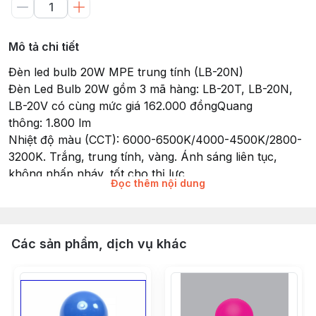
Mô tả chi tiết
Đèn led bulb 20W MPE trung tính (LB-20N)
Đèn Led Bulb 20W gồm 3 mã hàng: LB-20T, LB-20N,
LB-20V có cùng mức giá 162.000 đồngQuang
thông: 1.800 lm
Nhiệt độ màu (CCT): 6000-6500K/4000-4500K/2800-
3200K. Trắng, trung tính, vàng. Ánh sáng liên tục,
không nhấp nháy, tốt cho thị lực
Đọc thêm nội dung
Tiêu chuẩn châu Âu CE - RoHS
Điện áp: 176-240VAC
Tuổi thọ bóng: 30.000 giờ
Đui đèn: E27
Các sản phẩm, dịch vụ khác
Chip LED: SMD2835
RA >80 Chỉ số hoàn màu cao
Hệ số công suất (PF): >0.5
Instant Light: 0s