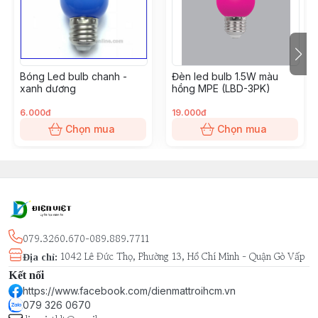
No Mercury
Recyclable
Góc chiếu: 270°
MPE Led Bulb size: Ø100mm x 185mm
Bóng Led bulb chanh -
Đèn led bulb 1.5W màu
Quy cách đóng gói: 1 cái/hộp, 20 cái/thùng
xanh dương
hồng MPE (LBD-3PK)
Kiểu dáng đẹp, nhiều chủng loại, dễ dàng lắp đặt cho
mọi công trình: nhà phố, căn hộ cao cấp, biệt thự, tòa
6.000đ
19.000đ
nhà, văn phòng, nhà xưởng, nhà máy, xưởng sản xuất,
Chọn mua
Chọn mua
nhà kho, nhà hàng, quán ăn, coffee, shop thời trang,
showroom,...
079.3260.670-089.889.7711
1042 Lê Đức Thọ, Phường 13, Hồ Chí Minh - Quận Gò Vấp
Địa chỉ
:
Kết nối
https://www.facebook.com/dienmattroihcm.vn
079 326 0670