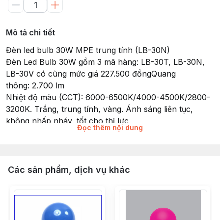
Mô tả chi tiết
Đèn led bulb 30W MPE trung tính (LB-30N)
Đèn Led Bulb 30W gồm 3 mã hàng: LB-30T, LB-30N,
LB-30V có cùng mức giá 227.500 đồngQuang
thông: 2.700 lm
Nhiệt độ màu (CCT): 6000-6500K/4000-4500K/2800-
3200K. Trắng, trung tính, vàng. Ánh sáng liên tục,
không nhấp nháy, tốt cho thị lực
Đọc thêm nội dung
Tiêu chuẩn châu Âu CE - RoHS
Điện áp: 176-240VAC
Tuổi thọ bóng: 30.000 giờ
Đui đèn: E27
Các sản phẩm, dịch vụ khác
Chip LED: SMD2835
RA >80 Chỉ số hoàn màu cao
Hệ số công suất (PF): >0.5
Instant Light: 0s