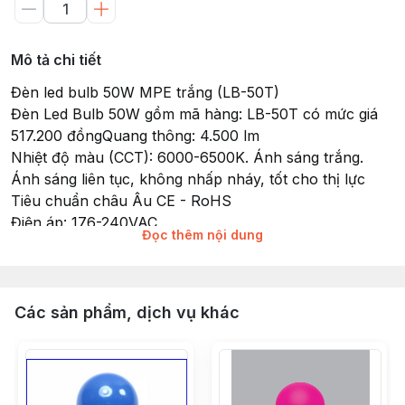
Mô tả chi tiết
Đèn led bulb 50W MPE trắng (LB-50T)
Đèn Led Bulb 50W gồm mã hàng: LB-50T có mức giá
517.200 đồngQuang thông: 4.500 lm
Nhiệt độ màu (CCT): 6000-6500K. Ánh sáng trắng.
Ánh sáng liên tục, không nhấp nháy, tốt cho thị lực
Tiêu chuẩn châu Âu CE - RoHS
Điện áp: 176-240VAC
Đọc thêm nội dung
Tuổi thọ bóng: 30.000 giờ
Đui đèn: E27
Chip LED: SMD2835
RA >80 Chỉ số hoàn màu cao
Các sản phẩm, dịch vụ khác
Hệ số công suất (PF): >0.5
Instant Light: 0s
No Mercury
Recyclable