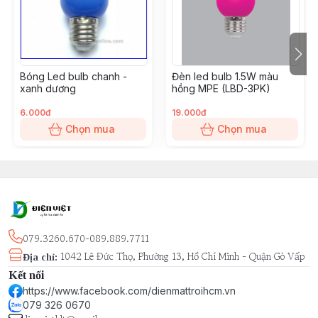
Góc chiếu: 270°
MPE Led Bulb size: Ø135mm x 238mm
Quy cách đóng gói: 1 cái/hộp, 8 cái/thùng
Kiểu dáng đẹp, nhiều chủng loại, dễ dàng lắp đặt cho
Bóng Led bulb chanh -
Đèn led bulb 1.5W màu
mọi công trình: nhà phố, căn hộ cao cấp, biệt thự, tòa
xanh dương
hồng MPE (LBD-3PK)
nhà, văn phòng, nhà xưởng, nhà máy, xưởng sản xuất,
nhà kho, nhà hàng, quán ăn, coffee, shop thời trang,
6.000đ
19.000đ
showroom,...
Chọn mua
Chọn mua
079.3260.670-089.889.7711
1042 Lê Đức Thọ, Phường 13, Hồ Chí Minh - Quận Gò Vấp
Địa chỉ
:
Kết nối
https://www.facebook.com/dienmattroihcm.vn
079 326 0670