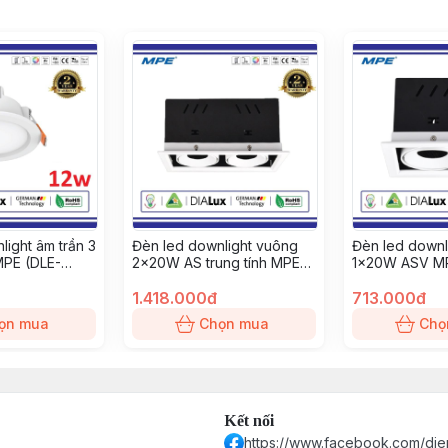
light âm trần 3
Đèn led downlight vuông
Đèn led downl
MPE (DLE-
2x20W AS trung tính MPE
1x20W ASV MP
(DLS-220N)
120V)
1.418.000đ
713.000đ
ọn mua
Chọn mua
Chọ
Kết nối
https://www.facebook.com/die