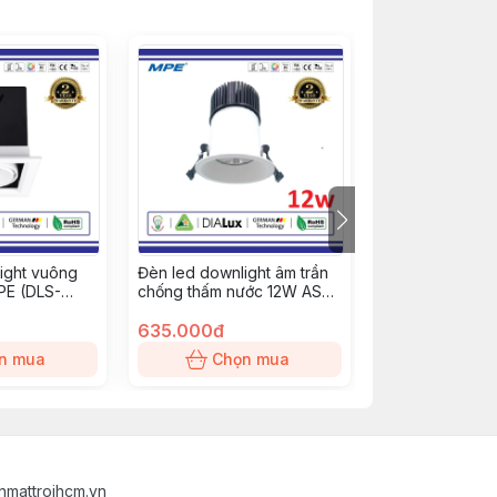
ight vuông
Đèn led downlight âm trần
Đèn led downlig
E (DLS-
chống thấm nước 12W ASV
chỉnh góc 35W
MPE (DL65-12V)
(DLA-35V)
635.000đ
930.000đ
n mua
Chọn mua
Chọn
nmattroihcm.vn