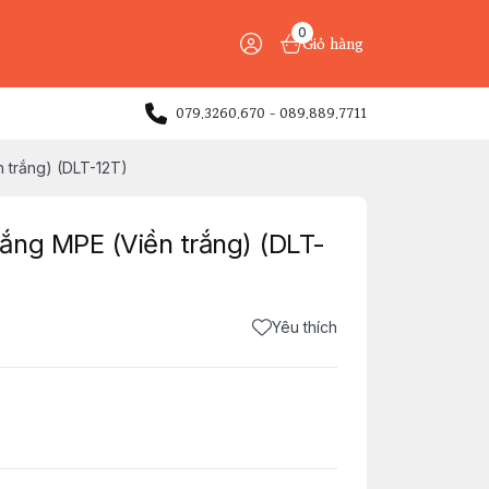
0
Giỏ hàng
079.3260.670 - 089.889.7711
 trắng) (DLT-12T)
ắng MPE (Viền trắng) (DLT-
Yêu thích