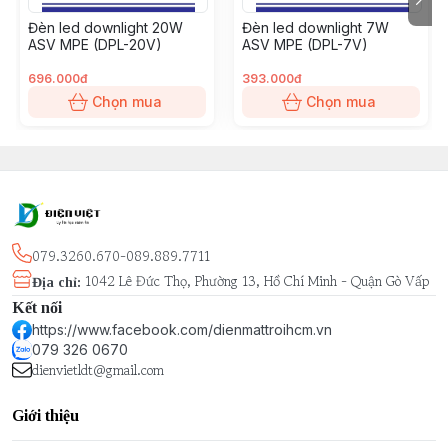
Đèn led downlight 20W
Đèn led downlight 7W
ASV MPE (DPL-20V)
ASV MPE (DPL-7V)
696.000đ
393.000đ
Chọn mua
Chọn mua
079.3260.670-089.889.7711
1042 Lê Đức Thọ, Phường 13, Hồ Chí Minh - Quận Gò Vấp
Địa chỉ
:
Kết nối
https://www.facebook.com/dienmattroihcm.vn
079 326 0670
dienvietldt@gmail.com
Giới thiệu