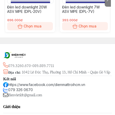
Đèn led downlight 20W
Đèn led downlight 7W
ASV MPE (DPL-20V)
ASV MPE (DPL-7V)
696.000đ
393.000đ
Chọn mua
Chọn mua
079.3260.670-089.889.7711
1042 Lê Đức Thọ, Phường 13, Hồ Chí Minh - Quận Gò Vấp
Địa chỉ
:
Kết nối
https://www.facebook.com/dienmattroihcm.vn
079 326 0670
dienvietldt@gmail.com
Giới thiệu