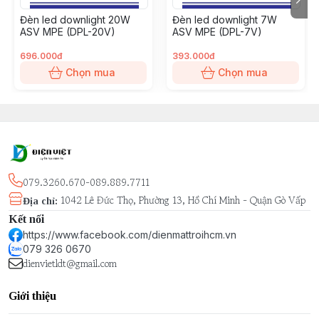
Đèn led downlight 20W
Đèn led downlight 7W
ASV MPE (DPL-20V)
ASV MPE (DPL-7V)
696.000đ
393.000đ
Chọn mua
Chọn mua
079.3260.670-089.889.7711
1042 Lê Đức Thọ, Phường 13, Hồ Chí Minh - Quận Gò Vấp
Địa chỉ
:
Kết nối
https://www.facebook.com/dienmattroihcm.vn
079 326 0670
dienvietldt@gmail.com
Giới thiệu