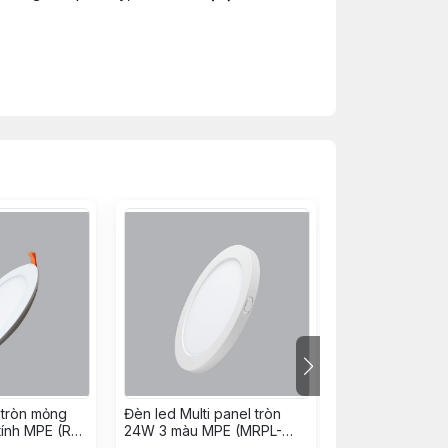
ng sau thời gian dài sử dụng.
 tròn mỏng
Đèn led Multi panel tròn
Viền đèn led mi
tính MPE (RP-
24W 3 màu MPE (MRPL-
24W MPE (SRP
24/3C)