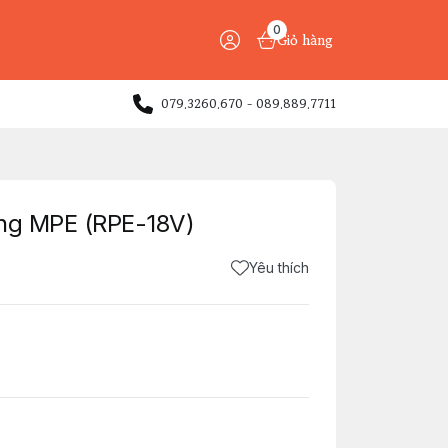
0
Giỏ hàng
079.3260.670 - 089.889.7711
àng MPE (RPE-18V)
Yêu thích