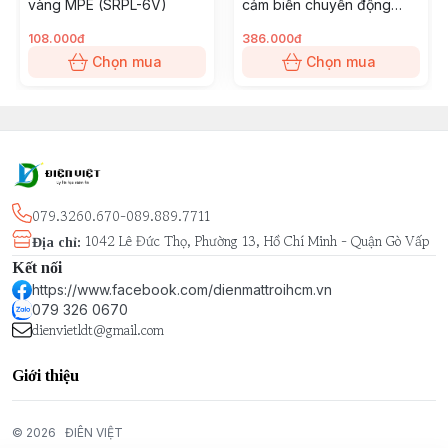
vàng MPE (SRPL-6V)
cảm biến chuyển động
MPE (SRPL-18T/MS)
108.000đ
386.000đ
Chọn mua
Chọn mua
079.3260.670-089.889.7711
1042 Lê Đức Thọ, Phường 13, Hồ Chí Minh - Quận Gò Vấp
Địa chỉ
:
Kết nối
https://www.facebook.com/dienmattroihcm.vn
079 326 0670
dienvietldt@gmail.com
Giới thiệu
© 2026
ĐIÊN VIỆT