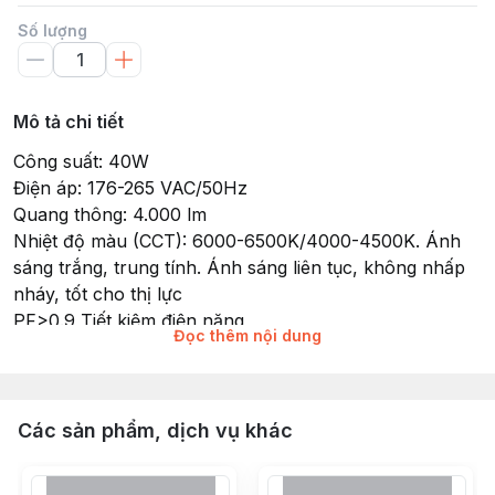
Số lượng
Mô tả chi tiết
Công suất: 40W
Điện áp: 176-265 VAC/50Hz
Quang thông: 4.000 lm
Nhiệt độ màu (CCT): 6000-6500K/4000-4500K. Ánh
sáng trắng, trung tính. Ánh sáng liên tục, không nhấp
nháy, tốt cho thị lực
PF>0.9 Tiết kiệm điện năng
Đọc thêm nội dung
RA>80 Chỉ số hoàn màu cao, ánh sáng trung thực
Tiêu chuẩn châu Âu CE ROHS
MPE Big LED Panel FPD-12030 size:
1200mmx300mmx35mm
Các sản phẩm, dịch vụ khác
Tuổi thọ: 30.000 giờ
Chip LED: SMD