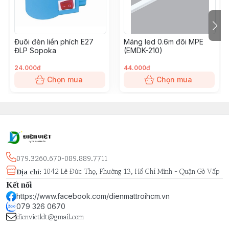
Đuôi đèn liền phích E27
Máng led 0.6m đôi MPE
ĐLP Sopoka
(EMDK-210)
24.000đ
44.000đ
Chọn mua
Chọn mua
079.3260.670-089.889.7711
1042 Lê Đức Thọ, Phường 13, Hồ Chí Minh - Quận Gò Vấp
Địa chỉ
:
Kết nối
https://www.facebook.com/dienmattroihcm.vn
079 326 0670
dienvietldt@gmail.com