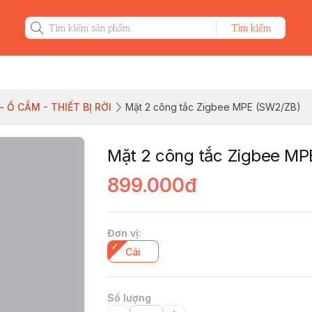
Tìm kiếm
 Ổ CẮM - THIẾT BỊ RỜI
Mặt 2 công tắc Zigbee MPE (SW2/ZB)
Mặt 2 công tắc Zigbee M
899.000đ
Đơn vị
:
Cái
Số lượng