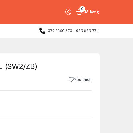
0
Giỏ hàng
079.3260.670 - 089.889.7711
PE (SW2/ZB)
Yêu thích