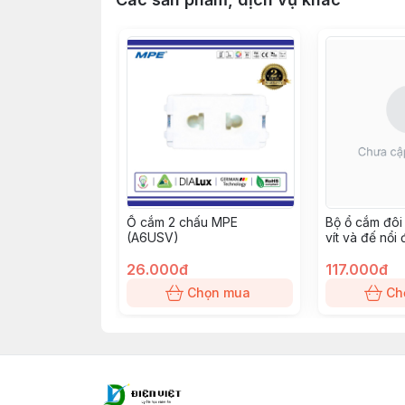
Ổ cắm 2 chấu MPE
Bộ ổ cắm đô
(A6USV)
vít và đế nổi
(A60B26V)
26.000đ
117.000đ
Chọn mua
Ch