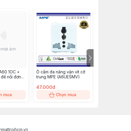
 A60 1OC +
Ổ cắm đa năng vặn vít cỡ
Công tắc 2 chi
 đế nổi đơn
trung MPE (A6UESMV)
(A6M/2V)
2V)
47.000đ
29.000đ
n mua
Chọn mua
Chọn
nmattroihcm.vn