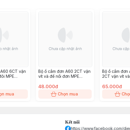
i A60 6CT vặn
Bộ ổ cắm đơn A60 2CT vặn
Bộ ổ cắm đơn
 đôi MPE
vít và đế nổi đơn MPE
2CT vặn vít và
(A60B12V)
MPE (A60B11U
48.000đ
65.000đ
ọn mua
Chọn mua
Chọ
Kết nối
https://www.facebook.com/die