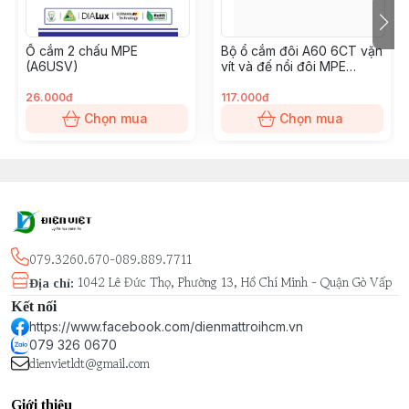
Ổ cắm 2 chấu MPE
Bộ ổ cắm đôi A60 6CT vặn
(A6USV)
vít và đế nổi đôi MPE
(A60B26V)
26.000đ
117.000đ
Chọn mua
Chọn mua
079.3260.670-089.889.7711
1042 Lê Đức Thọ, Phường 13, Hồ Chí Minh - Quận Gò Vấp
Địa chỉ
:
Kết nối
https://www.facebook.com/dienmattroihcm.vn
079 326 0670
dienvietldt@gmail.com
Giới thiệu