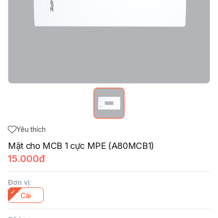
Yêu thích
Mặt cho MCB 1 cực MPE (A80MCB1)
15.000đ
Đơn vị
:
Cái