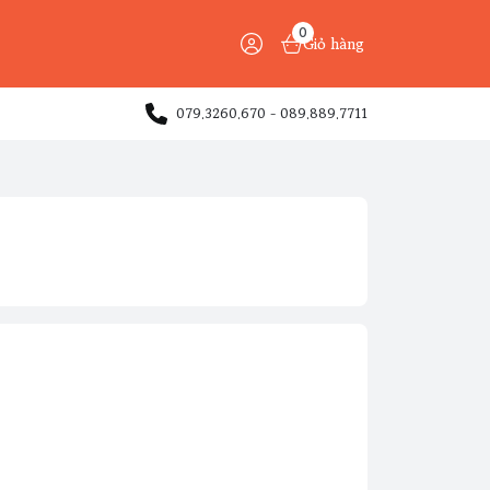
0
Giỏ hàng
079.3260.670 - 089.889.7711