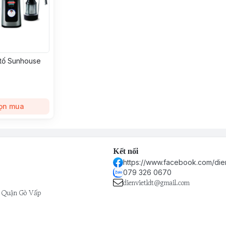
 tố Sunhouse
ọn mua
Kết nối
https://www.facebook.com/die
079 326 0670
dienvietldt@gmail.com
- Quận Gò Vấp