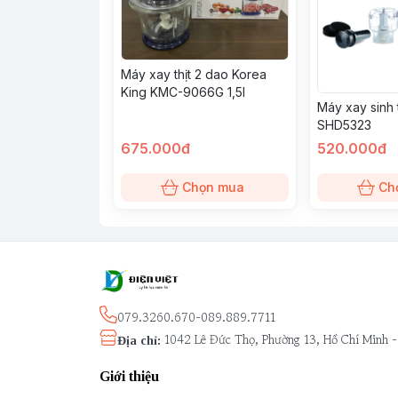
Máy xay thịt 2 dao Korea
King KMC-9066G 1,5l
Máy xay sinh
SHD5323
675.000đ
520.000đ
Chọn mua
Ch
079.3260.670-089.889.7711
1042 Lê Đức Thọ, Phường 13, Hồ Chí Minh 
Địa chỉ
:
Giới thiệu