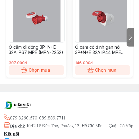
Ổ cắm di động 3P+N+E
Ổ cắm cố định gắn nổi
32A IP67 MPE (MPN-2252)
3P+N+E 32A IP44 MPE
(MPN-125)
307.000đ
146.000đ
Chọn mua
Chọn mua
079.3260.670-089.889.7711
1042 Lê Đức Thọ, Phường 13, Hồ Chí Minh - Quận Gò Vấp
Địa chỉ
:
Kết nối