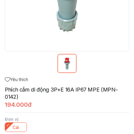
Yêu thích
Phích cắm di động 3P+E 16A IP67 MPE (MPN-
0142)
194.000đ
Đơn vị
:
Cái