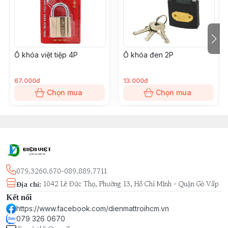
Ổ khóa việt tiệp 4P
Ổ khóa đen 2P
67.000đ
13.000đ
Chọn mua
Chọn mua
079.3260.670-089.889.7711
1042 Lê Đức Thọ, Phường 13, Hồ Chí Minh - Quận Gò Vấp
Địa chỉ
:
Kết nối
https://www.facebook.com/dienmattroihcm.vn
079 326 0670