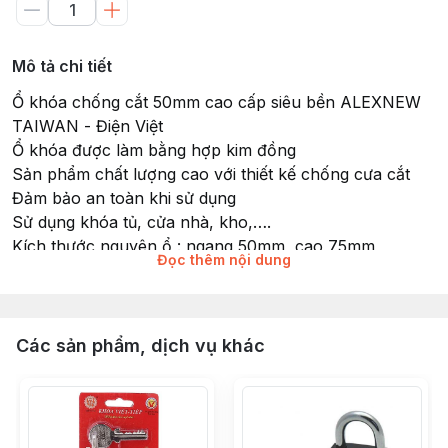
Mô tả chi tiết
Ổ khóa chống cắt 50mm cao cấp siêu bền ALEXNEW
TAIWAN - Điện Việt
Ổ khóa được làm bằng hợp kim đồng
Sản phẩm chất lượng cao với thiết kế chống cưa cắt
Đảm bảo an toàn khi sử dụng
Sử dụng khóa tủ, cửa nhà, kho,….
Kích thước nguyên ổ : ngang 50mm ,cao 75mm
Đọc thêm nội dung
Kích thước càng khóa : ngang 40mm, cao 40mm
Bộ sản phẩm gồm 1 ổ khóa + 4 chìa khóa
Sản xuất Taiwan ( Đài Loan )
Các sản phẩm, dịch vụ khác