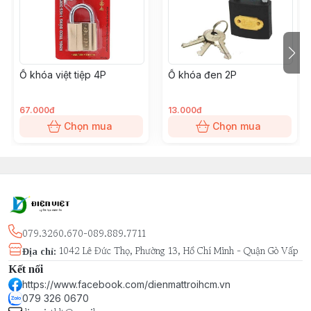
Ổ khóa việt tiệp 4P
Ổ khóa đen 2P
67.000đ
13.000đ
Chọn mua
Chọn mua
079.3260.670-089.889.7711
1042 Lê Đức Thọ, Phường 13, Hồ Chí Minh - Quận Gò Vấp
Địa chỉ
:
Kết nối
https://www.facebook.com/dienmattroihcm.vn
079 326 0670