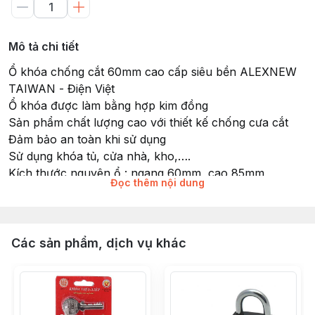
Mô tả chi tiết
Ổ khóa chống cắt 60mm cao cấp siêu bền ALEXNEW
TAIWAN - Điện Việt
Ổ khóa được làm bằng hợp kim đồng
Sản phẩm chất lượng cao với thiết kế chống cưa cắt
Đảm bảo an toàn khi sử dụng
Sử dụng khóa tủ, cửa nhà, kho,….
Kích thước nguyên ổ : ngang 60mm ,cao 85mm
Đọc thêm nội dung
Kích thước càng khóa : ngang 45mm, cao 45mm
Bộ sản phẩm gồm 1 ổ khóa + 4 chìa khóa
Sản xuất Taiwan ( Đài Loan )
Các sản phẩm, dịch vụ khác