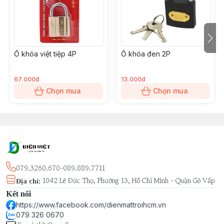
Ổ khóa việt tiệp 4P
Ổ khóa đen 2P
67.000đ
13.000đ
Chọn mua
Chọn mua
079.3260.670-089.889.7711
1042 Lê Đức Thọ, Phường 13, Hồ Chí Minh - Quận Gò Vấp
Địa chỉ
:
Kết nối
https://www.facebook.com/dienmattroihcm.vn
079 326 0670