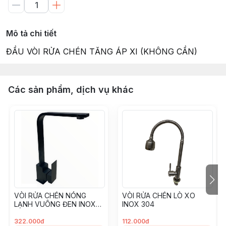
Mô tả chi tiết
ĐẦU VÒI RỬA CHÉN TĂNG ÁP XI (KHÔNG CẦN)
Các sản phẩm, dịch vụ khác
VÒI RỬA CHÉN NÓNG
VÒI RỬA CHÉN LÒ XO
LẠNH VUÔNG ĐEN INOX
INOX 304
304
322.000đ
112.000đ