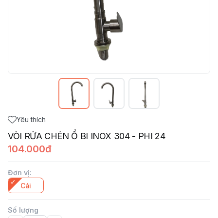
Yêu thích
VÒI RỬA CHÉN Ổ BI INOX 304 - PHI 24
104.000đ
Đơn vị
:
Cái
Số lượng