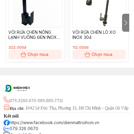
VÒI RỬA CHÉN NÓNG
VÒI RỬA CHÉN LÒ XO
LẠNH VUÔNG ĐEN INOX
INOX 304
304
322.000đ
112.000đ
Chọn mua
Chọn mua
079.3260.670-089.889.7711
1042 Lê Đức Thọ, Phường 13, Hồ Chí Minh - Quận Gò Vấp
Địa chỉ
:
Kết nối
https://www.facebook.com/dienmattroihcm.vn
079 326 0670