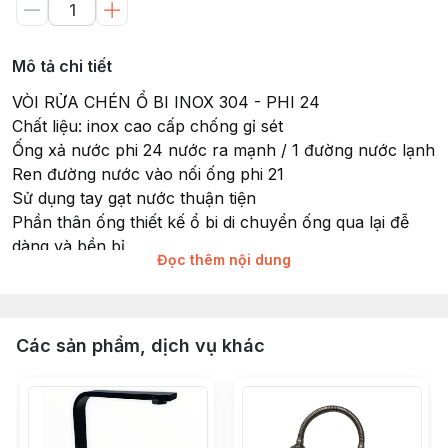
Mô tả chi tiết
VÒI RỬA CHÉN Ổ BI INOX 304 - PHI 24
Chất liệu: inox cao cấp chống gỉ sét
Ống xả nước phi 24 nước ra mạnh / 1 đường nước lạnh
Ren đường nước vào nối ống phi 21
Sử dụng tay gạt nước thuận tiện
Phần thân ống thiết kế ổ bi di chuyển ống qua lại đễ
dàng và bền bỉ
Đọc thêm nội dung
Vòi cao 36cm
Phù hợp gắn các bồn rửa chén trên thị trường
Các sản phẩm, dịch vụ khác