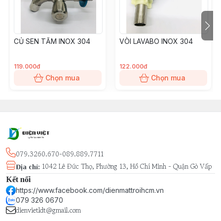
CỦ SEN TẮM INOX 304
VÒI LAVABO INOX 304
119.000đ
122.000đ
Chọn mua
Chọn mua
079.3260.670-089.889.7711
1042 Lê Đức Thọ, Phường 13, Hồ Chí Minh - Quận Gò Vấp
Địa chỉ
:
Kết nối
https://www.facebook.com/dienmattroihcm.vn
079 326 0670
dienvietldt@gmail.com