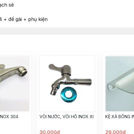
ạch sẽ
 + đế gài + phụ kiện
INOX 304
VÒI NƯỚC, VÒI HỒ INOX XI
KỆ XÀ BÔNG I
30.000đ
29.000đ