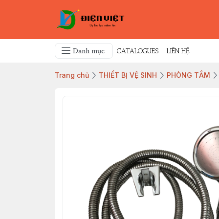
Danh mục
CATALOGUES
LIÊN HỆ
Trang chủ
THIẾT BỊ VỆ SINH
PHÒNG TẮM