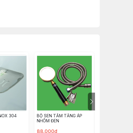
NOX 304
BỘ SEN TẮM TĂNG ÁP
BỘ SEN TẮM N
NHÔM ĐEN
88.000đ
59.000đ