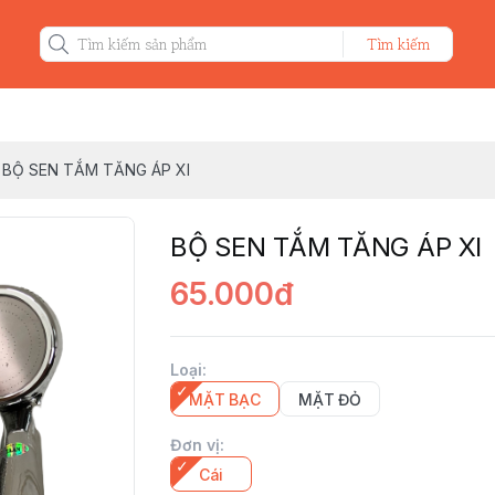
Tìm kiếm
BỘ SEN TẮM TĂNG ÁP XI
BỘ SEN TẮM TĂNG ÁP XI
65.000đ
Loại
:
MẶT BẠC
MẶT ĐỎ
Đơn vị
:
Cái