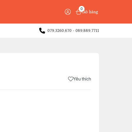
0
Giỏ hàng
079.3260.670 - 089.889.7711
Yêu thích