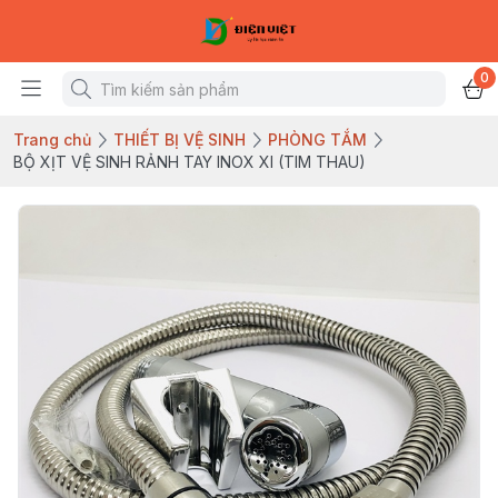
0
Trang chủ
THIẾT BỊ VỆ SINH
PHÒNG TẮM
BỘ XỊT VỆ SINH RẢNH TAY INOX XI (TIM THAU)