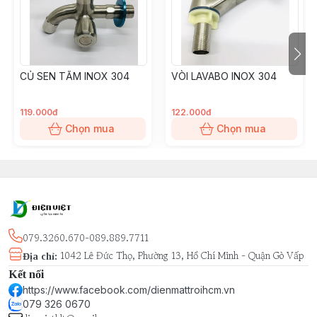
CỦ SEN TẮM INOX 304
VÒI LAVABO INOX 304
119.000đ
122.000đ
Chọn mua
Chọn mua
079.3260.670-089.889.7711
1042 Lê Đức Thọ, Phường 13, Hồ Chí Minh - Quận Gò Vấp
Địa chỉ
:
Kết nối
https://www.facebook.com/dienmattroihcm.vn
079 326 0670