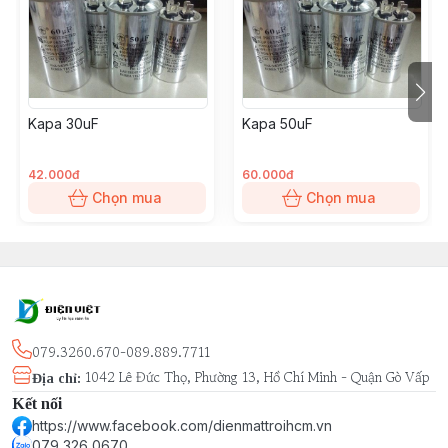
Kapa 30uF
Kapa 50uF
42.000đ
60.000đ
Chọn mua
Chọn mua
079.3260.670-089.889.7711
1042 Lê Đức Thọ, Phường 13, Hồ Chí Minh - Quận Gò Vấp
Địa chỉ
:
Kết nối
https://www.facebook.com/dienmattroihcm.vn
079 326 0670