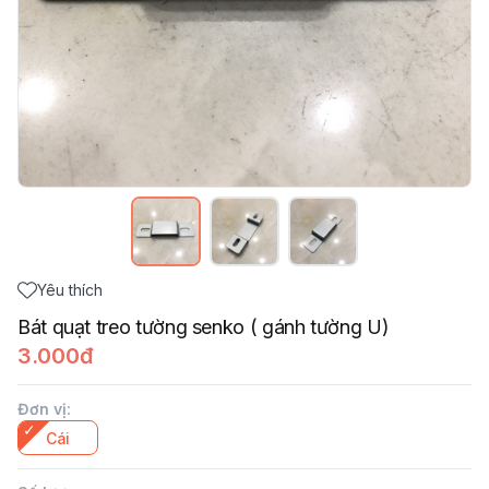
Yêu thích
Bát quạt treo tường senko ( gánh tường U)
3.000đ
Đơn vị
:
Cái