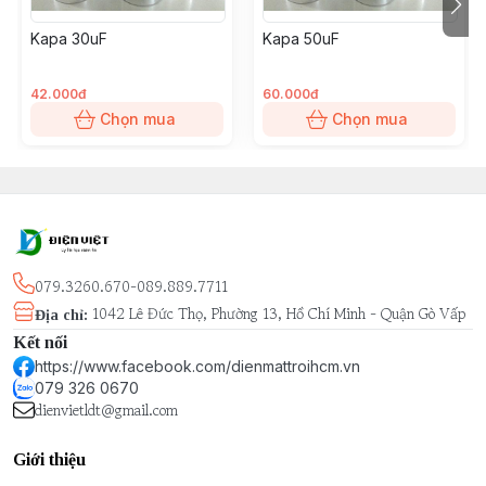
Kapa 30uF
Kapa 50uF
42.000đ
60.000đ
Chọn mua
Chọn mua
079.3260.670-089.889.7711
1042 Lê Đức Thọ, Phường 13, Hồ Chí Minh - Quận Gò Vấp
Địa chỉ
:
Kết nối
https://www.facebook.com/dienmattroihcm.vn
079 326 0670
dienvietldt@gmail.com
Giới thiệu