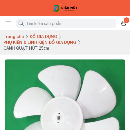
0
Trang chủ
ĐỒ GIA DỤNG
PHỤ KIỆN & LINH KIỆN ĐỒ GIA DỤNG
CÁNH QUẠT HÚT 25cm