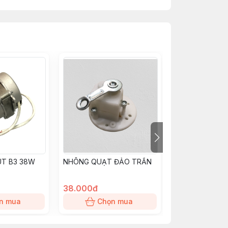
T B3 38W
NHÔNG QUẠT ĐẢO TRẦN
Cốt quạt B2
38.000đ
7.000đ
n mua
Chọn mua
Chọn