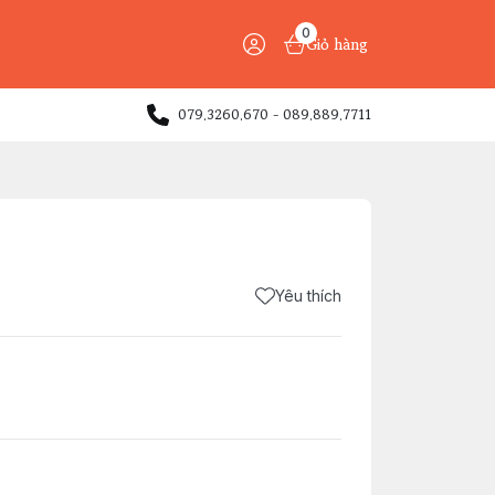
0
Giỏ hàng
079.3260.670 - 089.889.7711
Yêu thích