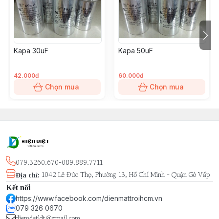
Kapa 30uF
Kapa 50uF
42.000đ
60.000đ
Chọn mua
Chọn mua
079.3260.670-089.889.7711
1042 Lê Đức Thọ, Phường 13, Hồ Chí Minh - Quận Gò Vấp
Địa chỉ
:
Kết nối
https://www.facebook.com/dienmattroihcm.vn
079 326 0670
dienvietldt@gmail.com