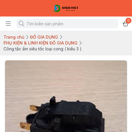
0
Trang chủ
ĐỒ GIA DỤNG
PHỤ KIỆN & LINH KIỆN ĐỒ GIA DỤNG
Công tắc ấm siêu tốc loại cong ( kiểu 3 )