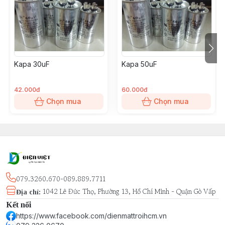
Hướng dẫn cách kiểm tra kích thước lỗ và mạch từ : khi
tháo lốc quạt ra sẽ thấy cốt quạt dài và ở giữa cốt quạt
có 1 cục roto tròn và đo đường kính vòng ngoài xem là
44mm hay 46mm, sau đó đo độ dày của roto là độ
dày mạch từ
Kapa 30uF
Kapa 50uF
42.000đ
60.000đ
Chọn mua
Chọn mua
079.3260.670-089.889.7711
1042 Lê Đức Thọ, Phường 13, Hồ Chí Minh - Quận Gò Vấp
Địa chỉ
:
Kết nối
https://www.facebook.com/dienmattroihcm.vn