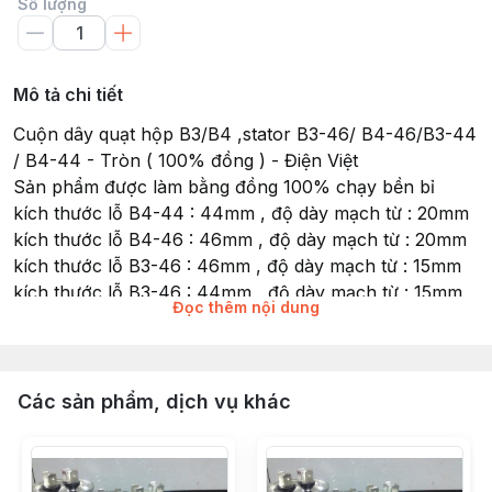
Số lượng
Mô tả chi tiết
Cuộn dây quạt hộp B3/B4 ,stator B3-46/ B4-46/B3-44
/ B4-44 - Tròn ( 100% đồng ) - Điện Việt
Sản phẩm được làm bằng đồng 100% chạy bền bỉ
kích thước lỗ B4-44 : 44mm , độ dày mạch từ : 20mm
kích thước lỗ B4-46 : 46mm , độ dày mạch từ : 20mm
kích thước lỗ B3-46 : 46mm , độ dày mạch từ : 15mm
kích thước lỗ B3-46 : 44mm , độ dày mạch từ : 15mm
Đọc thêm nội dung
Công suất : 47W
Lõi quạt này tròn sử dụng cho các loại quạt hộp lõi tròn
như Senko, Lifan, không sử dụng được cho quạt Asia (
lõi vuông )
Các sản phẩm, dịch vụ khác
Quý khách lưu ý vui lòng kiểm tra đúng kích thước lỗ
và độ dày mạch từ, chọn đúng chủng loại B3/B4 để
tránh việc đổi trả